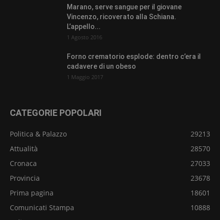
Marano, serve sangue per il giovane
Vincenzo, ricoverato alla Schiana.
L’appello...
1 Agosto 2016
Forno crematorio esplode: dentro c’era il
cadavere di un obeso
1 Maggio 2017
CATEGORIE POPOLARI
Politica & Palazzo
29213
Attualità
28570
Cronaca
27033
Provincia
23678
Prima pagina
18601
Comunicati Stampa
10888