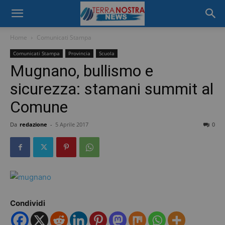
Home
Comunicati Stampa
Comunicati Stampa
Provincia
Scuola
Mugnano, bullismo e
sicurezza: stamani summit al
Comune
Da
redazione
-
5 Aprile 2017
0
Condividi