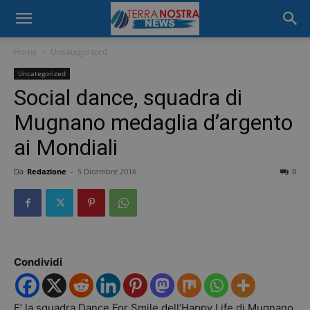
Home
Uncategorized
Uncategorized
Social dance, squadra di
Mugnano medaglia d’argento
ai Mondiali
Da
Redazione
-
5 Dicembre 2016
0
Condividi
E’ la squadra Dance For Smile dell’Happy Life di Mugnano