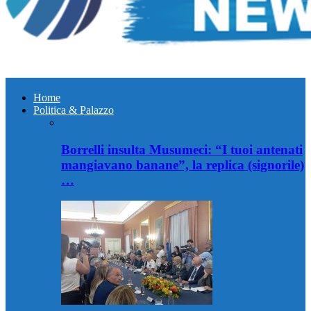
Home
Politica & Palazzo
Borrelli insulta Musumeci: “I tuoi antenati
mangiavano banane”, la replica (signorile)
…