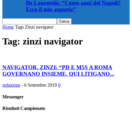
De Laurentiis: “Cento anni del Napoli?
Ecco il mio augurio”
Home
Tags
Zinzi navigator
Tag: zinzi navigator
NAVIGATOR, ZINZI: “PD E M5S A ROMA
GOVERNANO INSIEME, QUI LITIGANO...
redazione
-
6 Settembre 2019
0
Messenger
Risultati Campionato