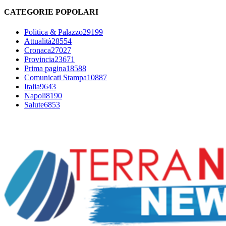
CATEGORIE POPOLARI
Politica & Palazzo
29199
Attualità
28554
Cronaca
27027
Provincia
23671
Prima pagina
18588
Comunicati Stampa
10887
Italia
9643
Napoli
8190
Salute
6853