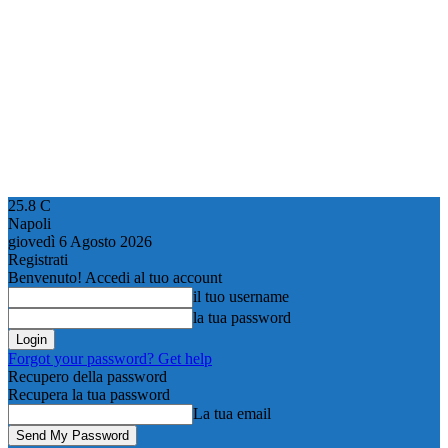
25.8
C
Napoli
giovedì 6 Agosto 2026
Registrati
Benvenuto! Accedi al tuo account
il tuo username
la tua password
Forgot your password? Get help
Recupero della password
Recupera la tua password
La tua email