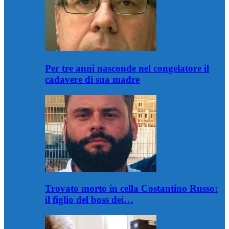
Per tre anni nasconde nel congelatore il
cadavere di sua madre
Trovato morto in cella Costantino Russo:
il figlio del boss dei…