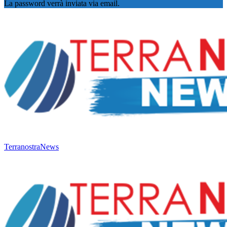
La password verrà inviata via email.
TerranostraNews