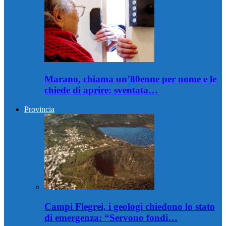
Marano, chiama un’80enne per nome e le
chiede di aprire: sventata…
Provincia
Campi Flegrei, i geologi chiedono lo stato
di emergenza: “Servono fondi…