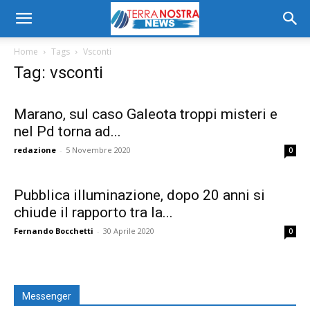
Home
Tags
Vsconti
Tag: vsconti
Marano, sul caso Galeota troppi misteri e
nel Pd torna ad...
redazione
-
5 Novembre 2020
0
Pubblica illuminazione, dopo 20 anni si
chiude il rapporto tra la...
Fernando Bocchetti
-
30 Aprile 2020
0
Messenger