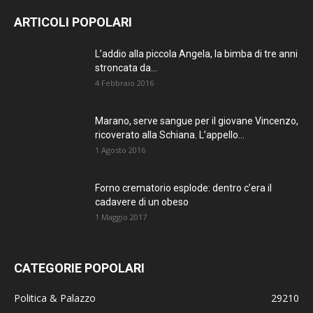
AGGIORNATO.
ARTICOLI POPOLARI
METTI UN
L’addio alla piccola Angela, la bimba di tre anni
stroncata da...
MI PIACE!
4 Febbraio 2016
DIVENTA FAN DI
Marano, serve sangue per il giovane Vincenzo,
TERRANOSTRA NEWS
ricoverato alla Schiana. L’appello...
SU FACEBOOK
1 Agosto 2016
Forno crematorio esplode: dentro c’era il
cadavere di un obeso
1 Maggio 2017
CATEGORIE POPOLARI
Politica & Palazzo
29210