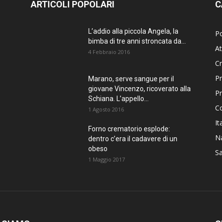
ARTICOLI POPOLARI
C
L’addio alla piccola Angela, la
Po
bimba di tre anni stroncata da...
At
4 Febbraio 2016
C
Pr
Marano, serve sangue per il
giovane Vincenzo, ricoverato alla
P
Schiana. L’appello...
C
1 Agosto 2016
It
Forno crematorio esplode:
Na
dentro c’era il cadavere di un
obeso
Sa
1 Maggio 2017