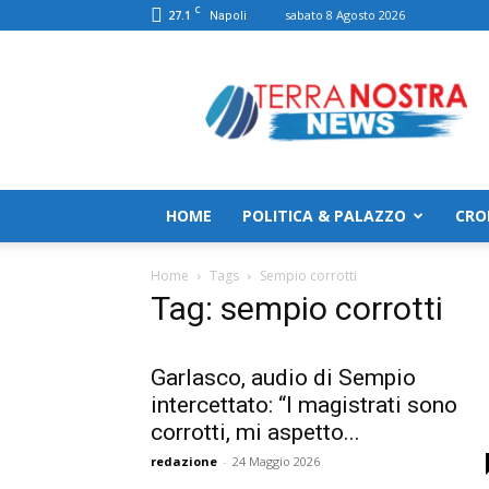
C
27.1
sabato 8 Agosto 2026
Napoli
TerranostraNews
HOME
POLITICA & PALAZZO
CRO
Home
Tags
Sempio corrotti
Tag: sempio corrotti
Garlasco, audio di Sempio
intercettato: “I magistrati sono
corrotti, mi aspetto...
redazione
-
24 Maggio 2026