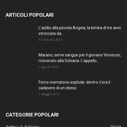
ARTICOLI POPOLARI
L’addio alla piccola Angela, la bimba di tre anni
stroncata da...
4 Febbraio 2016
Marano, serve sangue per il giovane Vincenzo,
ricoverato alla Schiana. L’appello...
1 Agosto 2016
Forno crematorio esplode: dentro c’era il
cadavere di un obeso
1 Maggio 2017
CATEGORIE POPOLARI
Politica & Palazzo
29216