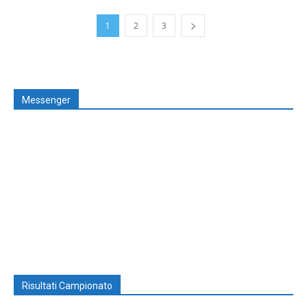
1
2
3
Messenger
Risultati Campionato