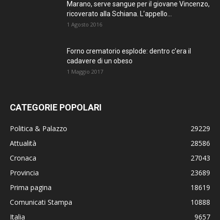
Marano, serve sangue per il giovane Vincenzo,
ricoverato alla Schiana. L’appello...
1 Agosto 2016
Forno crematorio esplode: dentro c’era il
cadavere di un obeso
1 Maggio 2017
CATEGORIE POPOLARI
Politica & Palazzo
29229
Attualità
28586
Cronaca
27043
Provincia
23689
Prima pagina
18619
Comunicati Stampa
10888
Italia
9657