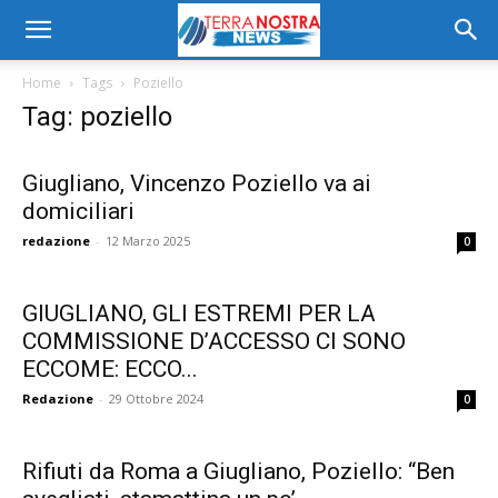
Home
Tags
Poziello
Tag: poziello
Giugliano, Vincenzo Poziello va ai
domiciliari
redazione
-
12 Marzo 2025
0
GIUGLIANO, GLI ESTREMI PER LA
COMMISSIONE D’ACCESSO CI SONO
ECCOME: ECCO...
Redazione
-
29 Ottobre 2024
0
Rifiuti da Roma a Giugliano, Poziello: “Ben