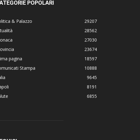
ATEGORIE POPOLARI
litica & Palazzo
29207
tualità
28562
ronaca
27030
ovincia
23674
rima pagina
18597
omunicati Stampa
10888
alia
9645
poli
8191
lute
6855