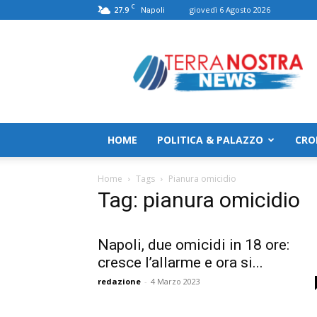
C
27.9
giovedì 6 Agosto 2026
Napoli
TerranostraNews
HOME
POLITICA & PALAZZO
CRO
Home
Tags
Pianura omicidio
Tag: pianura omicidio
Napoli, due omicidi in 18 ore:
cresce l’allarme e ora si...
redazione
-
4 Marzo 2023