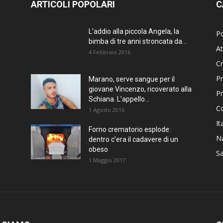
ARTICOLI POPOLARI
C
L’addio alla piccola Angela, la
Po
bimba di tre anni stroncata da...
At
4 Febbraio 2016
C
Pr
Marano, serve sangue per il
giovane Vincenzo, ricoverato alla
P
Schiana. L’appello...
C
1 Agosto 2016
It
Forno crematorio esplode:
Na
dentro c’era il cadavere di un
obeso
Sa
1 Maggio 2017