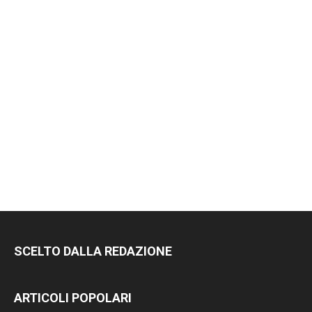
AGGIORNATO.
METTI UN
MI PIACE!
DIVENTA FAN DI
TERRANOSTRA NEWS
SU FACEBOOK
SCELTO DALLA REDAZIONE
ARTICOLI POPOLARI