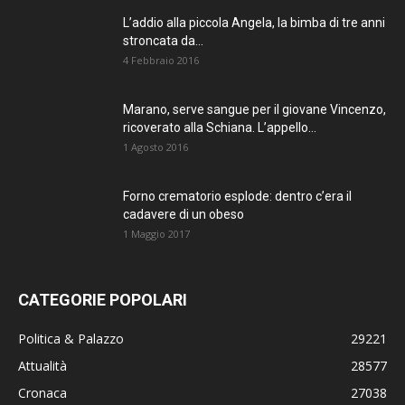
L’addio alla piccola Angela, la bimba di tre anni
stroncata da...
4 Febbraio 2016
Marano, serve sangue per il giovane Vincenzo,
ricoverato alla Schiana. L’appello...
1 Agosto 2016
Forno crematorio esplode: dentro c’era il
cadavere di un obeso
1 Maggio 2017
CATEGORIE POPOLARI
Politica & Palazzo
29221
Attualità
28577
Cronaca
27038