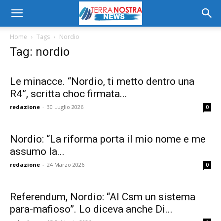
Home
Tags
Nordio
Tag: nordio
Le minacce. “Nordio, ti metto dentro una
R4”, scritta choc firmata...
redazione
-
30 Luglio 2026
0
Nordio: “La riforma porta il mio nome e me
assumo la...
redazione
-
24 Marzo 2026
0
Referendum, Nordio: “Al Csm un sistema
para-mafioso”. Lo diceva anche Di...