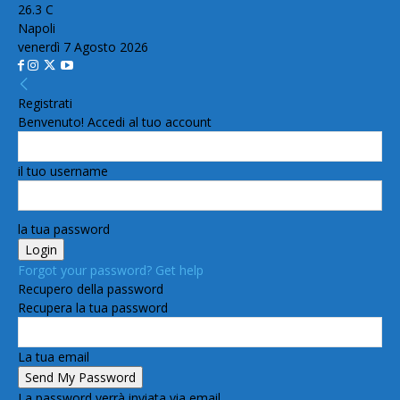
26.3
C
Napoli
venerdì 7 Agosto 2026
Registrati
Benvenuto! Accedi al tuo account
il tuo username
la tua password
Forgot your password? Get help
Recupero della password
Recupera la tua password
La tua email
La password verrà inviata via email.