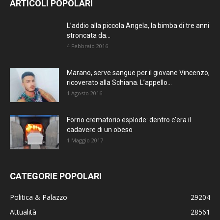
ARTICOLI POPOLARI
L’addio alla piccola Angela, la bimba di tre anni
stroncata da...
4 Febbraio 2016
Marano, serve sangue per il giovane Vincenzo,
ricoverato alla Schiana. L’appello...
1 Agosto 2016
Forno crematorio esplode: dentro c’era il
cadavere di un obeso
1 Maggio 2017
CATEGORIE POPOLARI
Politica & Palazzo
29204
Attualità
28561