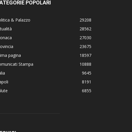
ATEGORIE POPOLARI
litica & Palazzo
29208
tualità
28562
ronaca
27030
ovincia
23675
rima pagina
18597
omunicati Stampa
10888
alia
9645
poli
8191
lute
6855