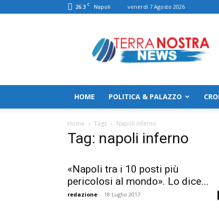
C
26.3
venerdì 7 Agosto 2026
Napoli
TerranostraNews
HOME
POLITICA & PALAZZO
CRO
Home
Tags
Napoli inferno
Tag: napoli inferno
«Napoli tra i 10 posti più
pericolosi al mondo». Lo dice...
redazione
-
18 Luglio 2017