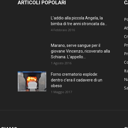
ARTICOLI POPOLARI
C
L’addio alla piccola Angela, la
Po
bimba di tre anni stroncata da...
At
4 Febbraio 2016
C
Pr
Marano, serve sangue per il
giovane Vincenzo, ricoverato alla
P
Schiana. L’appello...
C
1 Agosto 2016
It
Forno crematorio esplode:
Na
dentro c’era il cadavere di un
obeso
Sa
1 Maggio 2017