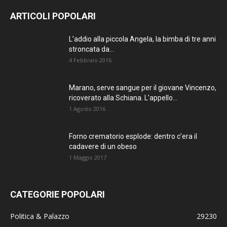
AGGIORNATO.
ARTICOLI POPOLARI
METTI UN
L’addio alla piccola Angela, la bimba di tre anni
stroncata da...
MI PIACE!
4 Febbraio 2016
DIVENTA FAN DI
Marano, serve sangue per il giovane Vincenzo,
TERRANOSTRA NEWS
ricoverato alla Schiana. L’appello...
SU FACEBOOK
1 Agosto 2016
Forno crematorio esplode: dentro c’era il
cadavere di un obeso
1 Maggio 2017
CATEGORIE POPOLARI
Politica & Palazzo
29230