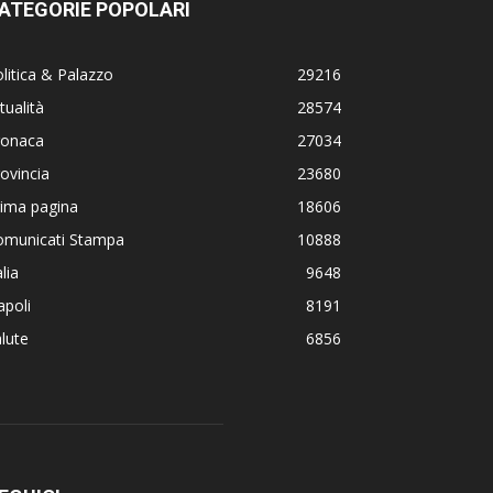
ATEGORIE POPOLARI
litica & Palazzo
29216
tualità
28574
ronaca
27034
ovincia
23680
rima pagina
18606
omunicati Stampa
10888
alia
9648
poli
8191
lute
6856