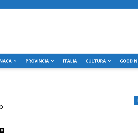
NACA
PROVINCIA
ITALIA
CULTURA
GOOD N
no
i
0