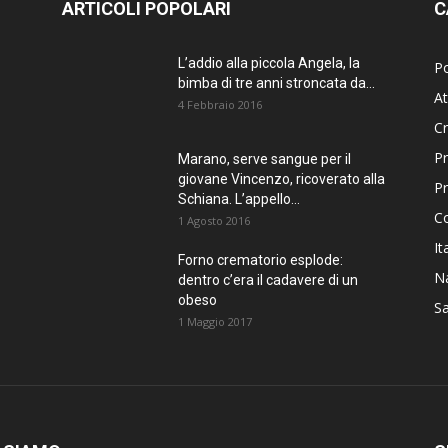
ARTICOLI POPOLARI
C
L’addio alla piccola Angela, la
Po
bimba di tre anni stroncata da...
At
4 Febbraio 2016
C
Pr
Marano, serve sangue per il
giovane Vincenzo, ricoverato alla
P
Schiana. L’appello...
C
1 Agosto 2016
It
Forno crematorio esplode:
Na
dentro c’era il cadavere di un
obeso
Sa
1 Maggio 2017