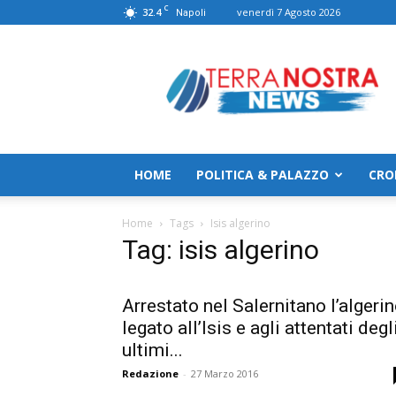
C
32.4
venerdì 7 Agosto 2026
Napoli
TerranostraNews
HOME
POLITICA & PALAZZO
CRO
Home
Tags
Isis algerino
Tag: isis algerino
Arrestato nel Salernitano l’algeri
legato all’Isis e agli attentati degl
ultimi...
Redazione
-
27 Marzo 2016