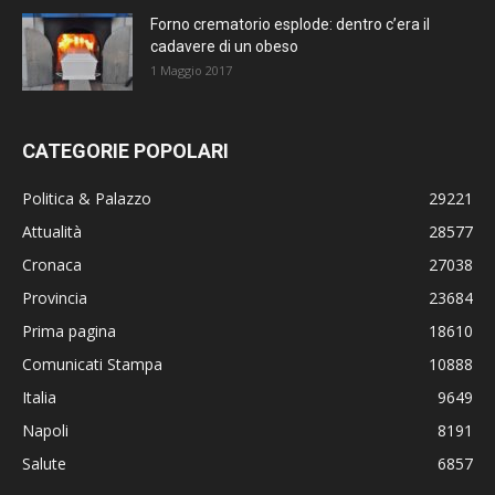
Forno crematorio esplode: dentro c’era il
cadavere di un obeso
1 Maggio 2017
CATEGORIE POPOLARI
Politica & Palazzo
29221
Attualità
28577
Cronaca
27038
Provincia
23684
Prima pagina
18610
Comunicati Stampa
10888
Italia
9649
Napoli
8191
Salute
6857