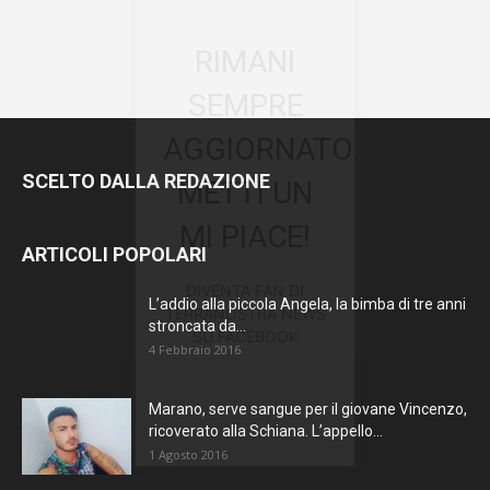
RIMANI
SEMPRE
AGGIORNATO.
SCELTO DALLA REDAZIONE
METTI UN
MI PIACE!
ARTICOLI POPOLARI
DIVENTA FAN DI
L’addio alla piccola Angela, la bimba di tre anni
TERRANOSTRA NEWS
stroncata da...
SU FACEBOOK
4 Febbraio 2016
Marano, serve sangue per il giovane Vincenzo,
ricoverato alla Schiana. L’appello...
1 Agosto 2016