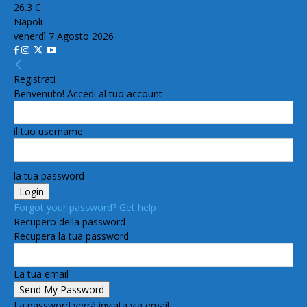
26.3
C
Napoli
venerdì 7 Agosto 2026
Registrati
Benvenuto! Accedi al tuo account
il tuo username
la tua password
Forgot your password? Get help
Recupero della password
Recupera la tua password
La tua email
La password verrà inviata via email.