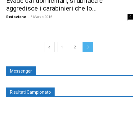
Evade dai domiciliari, si ubriaca e
aggredisce i carabinieri che lo...
Redazione
-
6 Marzo 2016
0
1
2
3
Messenger
Risultati Campionato