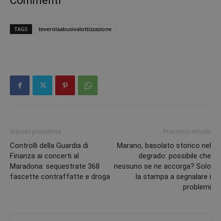
Commenti
TAGS
teverolaabusivalottizzazione
Articolo precedente
Prossimo articolo
Controlli della Guardia di
Marano, basolato storico nel
Finanza ai concerti al
degrado: possibile che
Maradona: sequestrate 368
nessuno se ne accorga? Solo
fascette contraffatte e droga
la stampa a segnalare i
problemi