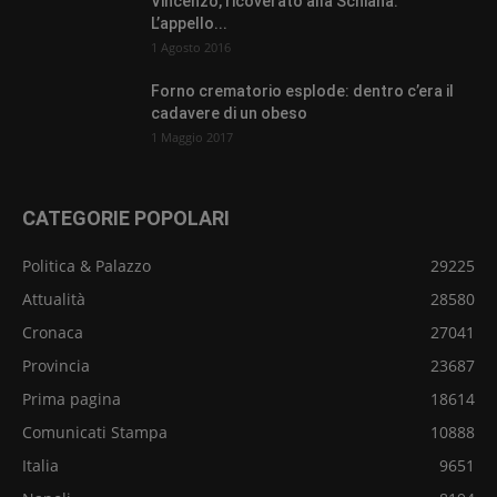
Vincenzo, ricoverato alla Schiana.
L’appello...
1 Agosto 2016
Forno crematorio esplode: dentro c’era il
cadavere di un obeso
1 Maggio 2017
CATEGORIE POPOLARI
Politica & Palazzo
29225
Attualità
28580
Cronaca
27041
Provincia
23687
Prima pagina
18614
Comunicati Stampa
10888
Italia
9651