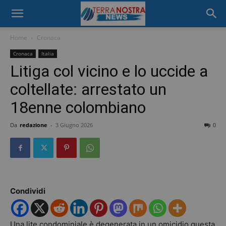
Home
Cronaca
Cronaca
Italia
Litiga col vicino e lo uccide a
coltellate: arrestato un
18enne colombiano
Da
redazione
-
3 Giugno 2026
0
Condividi
Una lite condominiale è degenerata in un omicidio questa