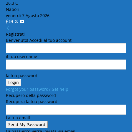
26.3
C
Napoli
venerdì 7 Agosto 2026
Registrati
Benvenuto! Accedi al tuo account
il tuo username
la tua password
Forgot your password? Get help
Recupero della password
Recupera la tua password
La tua email
La password verrà inviata via email.