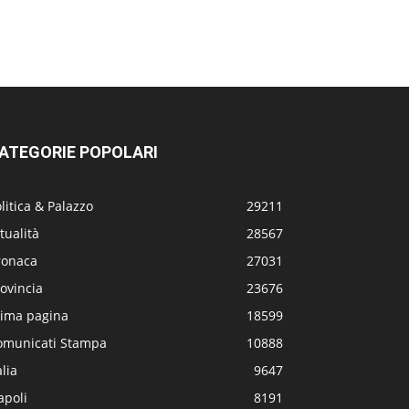
ATEGORIE POPOLARI
litica & Palazzo
29211
tualità
28567
ronaca
27031
ovincia
23676
rima pagina
18599
omunicati Stampa
10888
alia
9647
apoli
8191