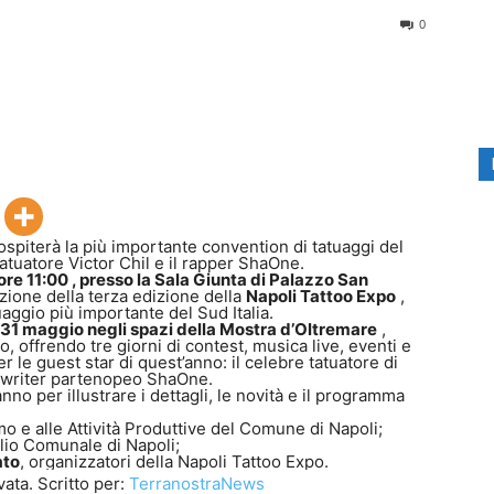
0
ospiterà la più importante convention di tatuaggi del
 tatuatore Victor Chil e il rapper ShaOne.
re 11:00 , presso la Sala Giunta di Palazzo San
zione della terza edizione della
Napoli Tattoo Expo
,
uaggio più importante del Sud Italia.
 31 maggio negli spazi della Mostra d’Oltremare
,
do, offrendo tre giorni di contest, musica live, eventi e
 le guest star di quest’anno: il celebre tatuatore di
e writer partenopeo ShaOne.
no per illustrare i dettagli, le novità e il programma
o e alle Attività Produttive del Comune di Napoli;
lio Comunale di Napoli;
ato
, organizzatori della Napoli Tattoo Expo.
ata. Scritto per:
TerranostraNews