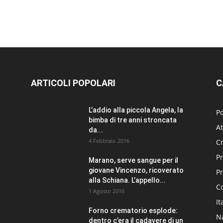
ARTICOLI POPOLARI
C
L’addio alla piccola Angela, la
Po
bimba di tre anni stroncata
At
da...
4 Febbraio 2016
C
Pr
Marano, serve sangue per il
giovane Vincenzo, ricoverato
P
alla Schiana. L’appello...
C
1 Agosto 2016
It
Forno crematorio esplode:
N
dentro c’era il cadavere di un