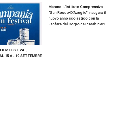
Marano. L’Istituto Comprensivo
“San Rocco-D’Azeglio” inaugura il
nuovo anno scolastico con la
Fanfara del Corpo dei carabinieri
RIMANI
SEMPRE
FILM FESTIVAL,
AL 15 AL 19 SETTEMBRE
AGGIORNATO.
METTI UN
MI PIACE!
DIVENTA FAN DI
TERRANOSTRA NEWS
SU FACEBOOK