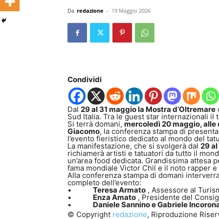
Da
redazione
-
19 Maggio 2026
Condividi
Dal
29 al 31 maggio la Mostra d’Oltremare
Sud Italia. Tra le guest star internazionali il
Si terrà domani,
mercoledì 20 maggio, alle o
Giacomo
, la conferenza stampa di presenta
l’evento fieristico dedicato al mondo del tat
La manifestazione, che si svolgerà dal
29 al
richiamerà artisti e tatuatori da tutto il mon
un’area food dedicata. Grandissima attesa per
fama mondiale Victor Chil e il noto rapper 
Alla conferenza stampa di domani interverran
completo dell’evento:
•
Teresa Armato
, Assessore al Turism
•
Enza Amato
, Presidente del Consig
•
Daniele Sannino e Gabriele Incoron
© Copyright
redazione
, Riproduzione Riserv