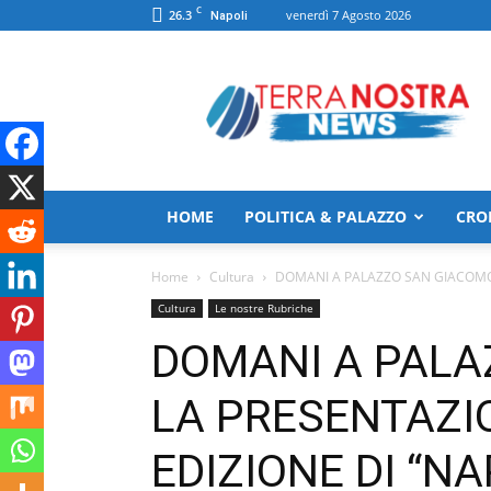
C
26.3
venerdì 7 Agosto 2026
Napoli
TerranostraNews
HOME
POLITICA & PALAZZO
CRO
Home
Cultura
DOMANI A PALAZZO SAN GIACOMO L
Cultura
Le nostre Rubriche
DOMANI A PALA
LA PRESENTAZIO
EDIZIONE DI “N