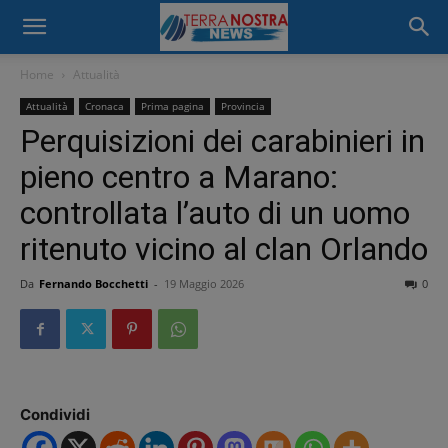
Home
Attualità
Attualità
Cronaca
Prima pagina
Provincia
Perquisizioni dei carabinieri in
pieno centro a Marano:
controllata l’auto di un uomo
ritenuto vicino al clan Orlando
Da
Fernando Bocchetti
-
19 Maggio 2026
0
Condividi