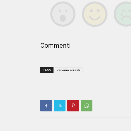
Commenti
TAGS
caivano arresti