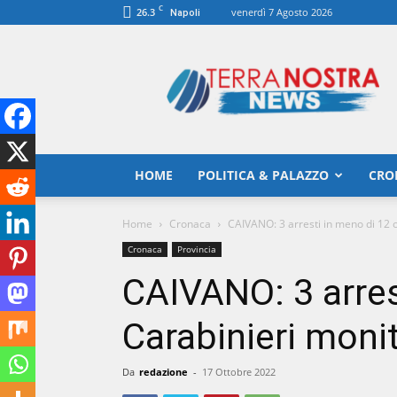
C
26.3
venerdì 7 Agosto 2026
Napoli
TerranostraNews
HOME
POLITICA & PALAZZO
CRO
Home
Cronaca
CAIVANO: 3 arresti in meno di 12 o
Cronaca
Provincia
CAIVANO: 3 arres
Carabinieri moni
Da
redazione
-
17 Ottobre 2022