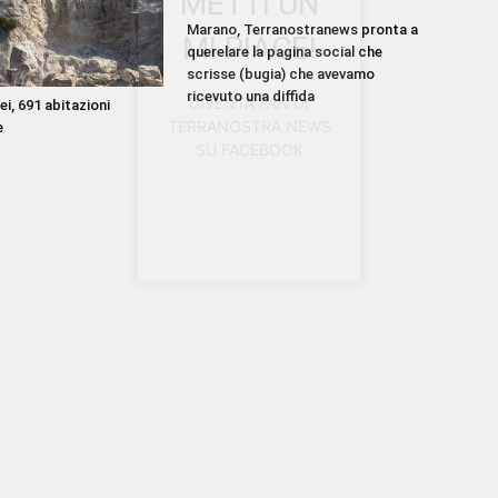
METTI UN
Marano, Terranostranews pronta a
MI PIACE!
querelare la pagina social che
scrisse (bugia) che avevamo
ricevuto una diffida
DIVENTA FAN DI
i, 691 abitazioni
TERRANOSTRA NEWS
e
SU FACEBOOK