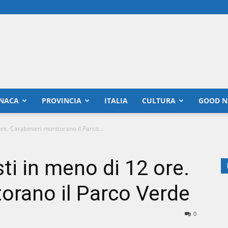
NACA
PROVINCIA
ITALIA
CULTURA
GOOD N
re. Carabinieri monitorano il Parco...
ti in meno di 12 ore.
torano il Parco Verde
0