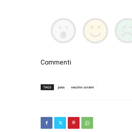
Commenti
TAGS
pass
vaccino ucraini