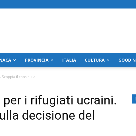
NACA
PROVINCIA
ITALIA
CULTURA
GOOD N
 Scoppia il caos sulla...
er i rifugiati ucraini.
ulla decisione del