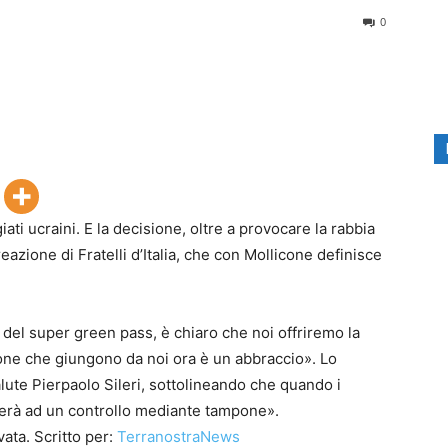
0
iati ucraini. E la decisione, oltre a provocare la rabbia
reazione di Fratelli d’Italia, che con Mollicone definisce
o del super green pass, è chiaro che noi offriremo la
one che giungono da noi ora è un abbraccio». Lo
alute Pierpaolo Sileri, sottolineando che quando i
derà ad un controllo mediante tampone».
ata. Scritto per:
TerranostraNews