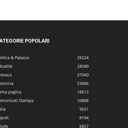
ATEGORIE POPOLARI
litica & Palazzo
29224
tualità
28580
ronaca
27040
ovincia
23686
rima pagina
18613
omunicati Stampa
10888
alia
9651
apoli
8194
lute
6857