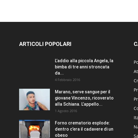
ARTICOLI POPOLARI
C
L’addio alla piccola Angela, la
Po
bimba di tre anni stroncata
At
da...
4 Febbraio 2016
C
Pr
Marano, serve sangue per il
giovane Vincenzo, ricoverato
P
alla Schiana. L’appello...
C
1 Agosto 2016
It
Forno crematorio esplode:
N
dentro c’era il cadavere di un
obeso
Sa