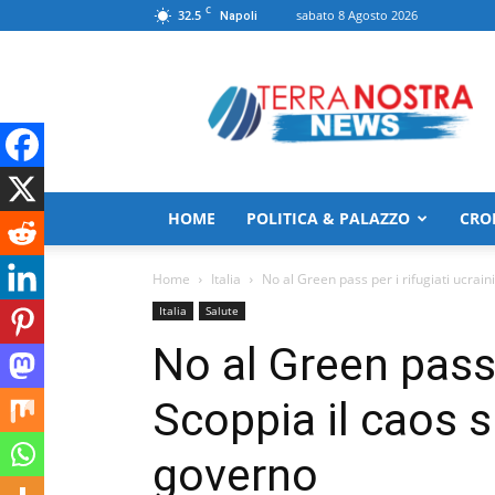
C
32.5
sabato 8 Agosto 2026
Napoli
TerranostraNews
HOME
POLITICA & PALAZZO
CRO
Home
Italia
No al Green pass per i rifugiati ucraini.
Italia
Salute
No al Green pass p
Scoppia il caos s
governo