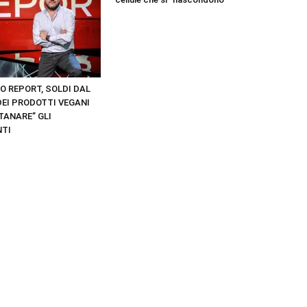
RIMANI
O REPORT, SOLDI DAL
EI PRODOTTI VEGANI
SEMPRE
TANARE” GLI
NTI
AGGIORNATO.
METTI UN
MI PIACE!
DIVENTA FAN DI
TERRANOSTRA NEWS
SU FACEBOOK