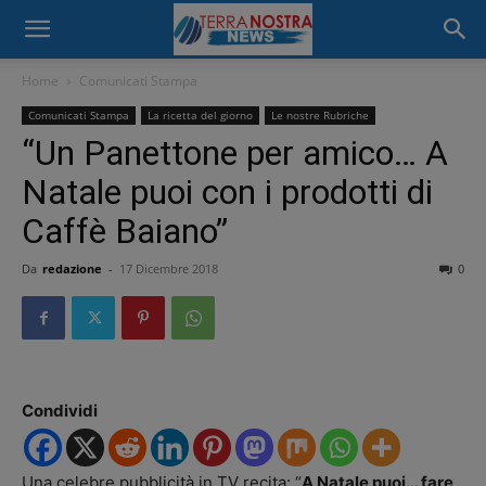
Home
Comunicati Stampa
Comunicati Stampa
La ricetta del giorno
Le nostre Rubriche
“Un Panettone per amico… A
Natale puoi con i prodotti di
Caffè Baiano”
Da
redazione
-
17 Dicembre 2018
0
Condividi
Una celebre pubblicità in TV recita: “
A Natale puoi… fare