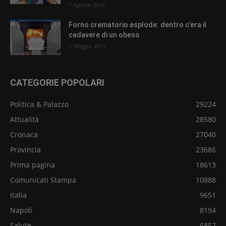
1 Agosto 2016
Forno crematorio esplode: dentro c’era il
cadavere di un obeso
1 Maggio 2017
CATEGORIE POPOLARI
Politica & Palazzo
29224
Attualità
28580
Cronaca
27040
Provincia
23686
Prima pagina
18613
Comunicati Stampa
10888
Italia
9651
Napoli
8194
Salute
6857