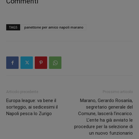
Commenti
TAGS
panettone per amico napoli marano
Articolo precedente
Prossimo articolo
Europa league: va bene il
Marano, Gerardo Rosanìa,
sorteggio, ai sedicesimi il
segretario generale del
Napoli pesca lo Zurigo
Comune, lascerà l’incarico.
L’ente ha già avviato le
procedure per la selezione di
un nuovo funzionario