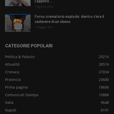
L’appello...
1 Agosto 2016
Forno crematorio esplode: dentro c’era il
cadavere di un obeso
1 Maggio 2017
CATEGORIE POPOLARI
Politica & Palazzo
29216
Attualità
28574
Cronaca
27034
Provincia
23680
Prima pagina
18606
Comunicati Stampa
10888
Italia
9648
Napoli
8191