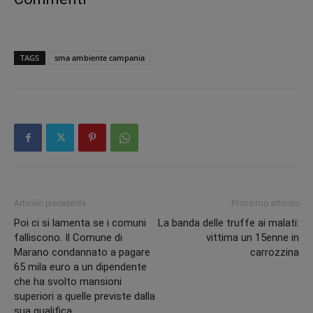
TAGS
sma ambiente campania
Articolo precedente
Prossimo articolo
Poi ci si lamenta se i comuni
La banda delle truffe ai malati:
falliscono. Il Comune di
vittima un 15enne in
Marano condannato a pagare
carrozzina
65 mila euro a un dipendente
che ha svolto mansioni
superiori a quelle previste dalla
sua qualifica