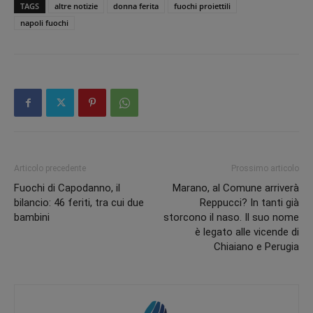
TAGS
altre notizie
donna ferita
fuochi proiettili
napoli fuochi
Articolo precedente
Prossimo articolo
Fuochi di Capodanno, il
Marano, al Comune arriverà
bilancio: 46 feriti, tra cui due
Reppucci? In tanti già
bambini
storcono il naso. Il suo nome
è legato alle vicende di
Chiaiano e Perugia