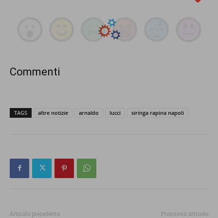
Commenti
TAGS
altre notizie
arnaldo
lucci
siringa rapina napoli
Articolo precedente
Prossimo articolo