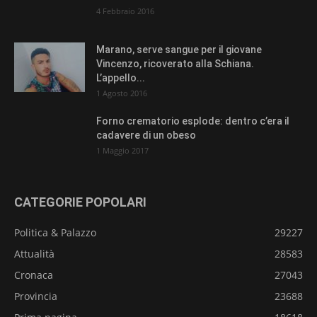
4 Febbraio 2016
Marano, serve sangue per il giovane
Vincenzo, ricoverato alla Schiana.
L’appello...
1 Agosto 2016
Forno crematorio esplode: dentro c’era il
cadavere di un obeso
1 Maggio 2017
CATEGORIE POPOLARI
Politica & Palazzo
29227
Attualità
28583
Cronaca
27043
Provincia
23688