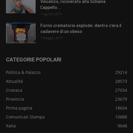
Vincenzo, ricoverato alla Schiana.
L’appello...
1 Agosto 2016
Forno crematorio esplode: dentro c’era il
cadavere di un obeso
1 Maggio 2017
CATEGORIE POPOLARI
Politica & Palazzo
29214
Attualità
28573
Cronaca
27034
Provincia
23679
Prima pagina
18604
Comunicati Stampa
10888
Italia
9648