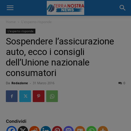
Home
L'esperto risponde
L'esperto risponde
Sospendere l’assicurazione
auto, ecco i consigli
dell’Unione nazionale
consumatori
Da
Redazione
-
31 Marzo 2016
0
Condividi