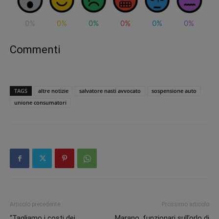
0%
0%
0%
0%
0%
0%
Commenti
TAGS
altre notizie
salvatore nasti avvocato
sospensione auto
unione consumatori
Articolo precedente
Prossimo articolo
“Tagliamo i costi dei
Marano, funzionari sull’orlo di