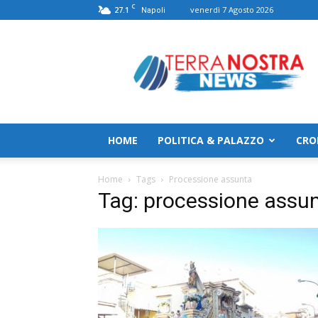
C
27.1
venerdì 7 Agosto 2026
Napoli
TerranostraNews
HOME
POLITICA & PALAZZO
CRO
Home
Tags
Processione assunta
Tag: processione assu