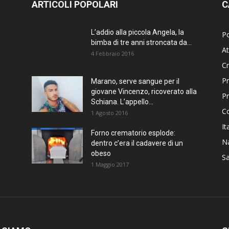
ARTICOLI POPOLARI
C
L’addio alla piccola Angela, la
Po
bimba di tre anni stroncata da...
At
4 Febbraio 2016
C
Pr
Marano, serve sangue per il
giovane Vincenzo, ricoverato alla
P
Schiana. L’appello...
C
1 Agosto 2016
It
Forno crematorio esplode:
Na
dentro c’era il cadavere di un
obeso
Sa
1 Maggio 2017