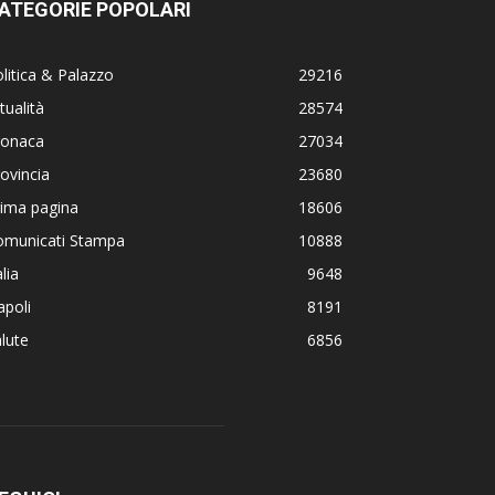
ATEGORIE POPOLARI
litica & Palazzo
29216
tualità
28574
ronaca
27034
ovincia
23680
rima pagina
18606
omunicati Stampa
10888
alia
9648
poli
8191
lute
6856