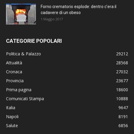
Forno crematorio esplode: dentro c’era il
cadavere di un obeso
1 Maggio 2017
CATEGORIE POPOLARI
Politica & Palazzo
29212
Attualità
28568
Cronaca
27032
Provincia
23677
Prima pagina
18600
Comunicati Stampa
10888
Italia
9647
Napoli
8191
Salute
6856