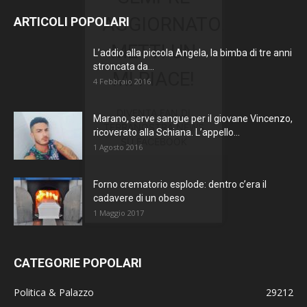
AGGIORNATO.
ARTICOLI POPOLARI
METTI UN
L’addio alla piccola Angela, la bimba di tre anni
stroncata da...
MI PIACE!
4 Febbraio 2016
DIVENTA FAN DI
Marano, serve sangue per il giovane Vincenzo,
TERRANOSTRA NEWS
ricoverato alla Schiana. L’appello...
SU FACEBOOK
1 Agosto 2016
Forno crematorio esplode: dentro c’era il
cadavere di un obeso
1 Maggio 2017
CATEGORIE POPOLARI
Politica & Palazzo
29212