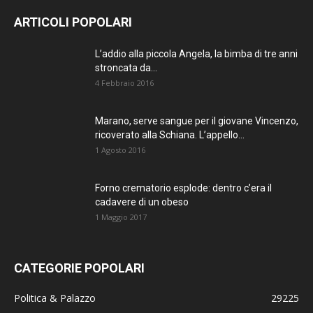
ARTICOLI POPOLARI
L’addio alla piccola Angela, la bimba di tre anni
stroncata da...
4 Febbraio 2016
Marano, serve sangue per il giovane Vincenzo,
ricoverato alla Schiana. L’appello...
1 Agosto 2016
Forno crematorio esplode: dentro c’era il
cadavere di un obeso
1 Maggio 2017
CATEGORIE POPOLARI
Politica & Palazzo
29225