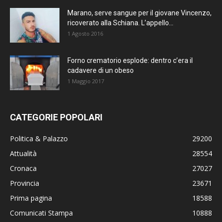
Marano, serve sangue per il giovane Vincenzo,
ricoverato alla Schiana. L’appello...
1 Agosto 2016
Forno crematorio esplode: dentro c’era il
cadavere di un obeso
1 Maggio 2017
CATEGORIE POPOLARI
Politica & Palazzo
29200
Attualità
28554
Cronaca
27027
Provincia
23671
Prima pagina
18588
Comunicati Stampa
10888