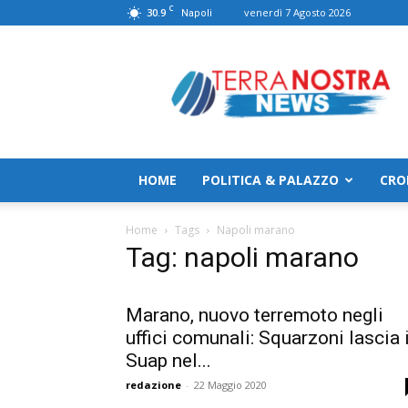
C
30.9
venerdì 7 Agosto 2026
Napoli
TerranostraNews
HOME
POLITICA & PALAZZO
CRO
Home
Tags
Napoli marano
Tag: napoli marano
Marano, nuovo terremoto negli
uffici comunali: Squarzoni lascia i
Suap nel...
redazione
-
22 Maggio 2020