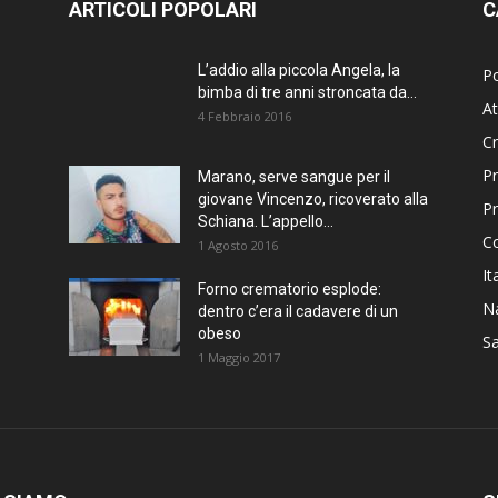
ARTICOLI POPOLARI
C
L’addio alla piccola Angela, la
Po
bimba di tre anni stroncata da...
At
4 Febbraio 2016
C
Pr
Marano, serve sangue per il
giovane Vincenzo, ricoverato alla
P
Schiana. L’appello...
C
1 Agosto 2016
It
Forno crematorio esplode:
Na
dentro c’era il cadavere di un
obeso
Sa
1 Maggio 2017