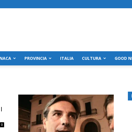
NACA
PROVINCIA
ITALIA
CULTURA
GOOD N
l
0