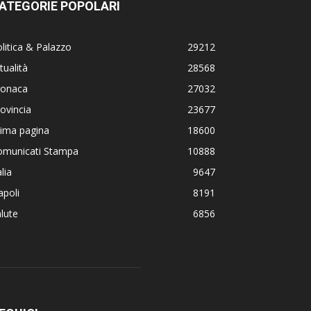
ATEGORIE POPOLARI
litica & Palazzo
29212
tualità
28568
ronaca
27032
ovincia
23677
rima pagina
18600
omunicati Stampa
10888
alia
9647
poli
8191
lute
6856