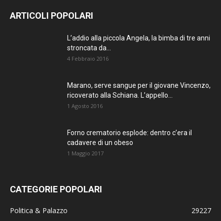
ARTICOLI POPOLARI
L’addio alla piccola Angela, la bimba di tre anni
stroncata da...
4 Febbraio 2016
Marano, serve sangue per il giovane Vincenzo,
ricoverato alla Schiana. L’appello...
1 Agosto 2016
Forno crematorio esplode: dentro c’era il
cadavere di un obeso
1 Maggio 2017
CATEGORIE POPOLARI
Politica & Palazzo
29227