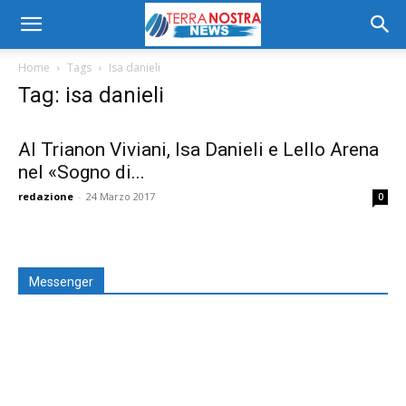
Home
Tags
Isa danieli
Tag: isa danieli
Al Trianon Viviani, Isa Danieli e Lello Arena
nel «Sogno di...
redazione
-
24 Marzo 2017
0
Messenger