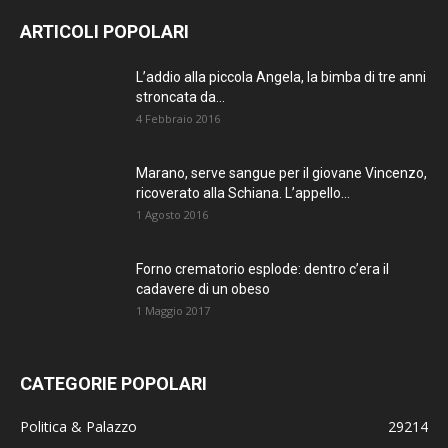
ARTICOLI POPOLARI
L’addio alla piccola Angela, la bimba di tre anni
stroncata da...
4 Febbraio 2016
Marano, serve sangue per il giovane Vincenzo,
ricoverato alla Schiana. L’appello...
1 Agosto 2016
Forno crematorio esplode: dentro c’era il
cadavere di un obeso
1 Maggio 2017
CATEGORIE POPOLARI
Politica & Palazzo
29214