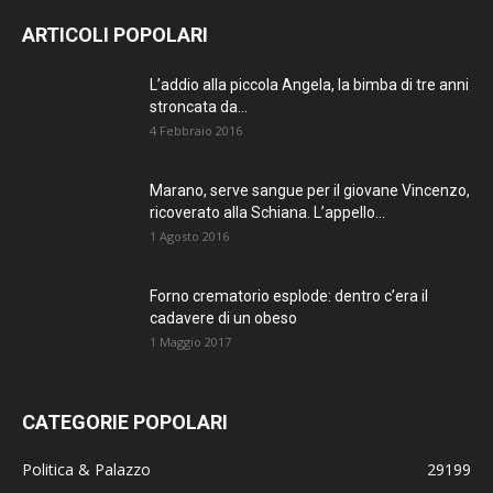
ARTICOLI POPOLARI
L’addio alla piccola Angela, la bimba di tre anni
stroncata da...
4 Febbraio 2016
Marano, serve sangue per il giovane Vincenzo,
ricoverato alla Schiana. L’appello...
1 Agosto 2016
Forno crematorio esplode: dentro c’era il
cadavere di un obeso
1 Maggio 2017
CATEGORIE POPOLARI
Politica & Palazzo
29199