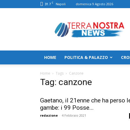
C
31.7
domenica 9 Agosto 2026
Napoli
TerranostraNews
HOME
POLITICA & PALAZZO
CRO
Home
Tags
Canzone
Tag: canzone
Gaetano, il 21enne che ha perso l
gambe: i 99 Posse...
redazione
-
4 Febbraio 2021