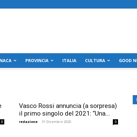
NACA
PROVINCIA
ITALIA
CULTURA
GOOD N
e
Vasco Rossi annuncia (a sorpresa)
il primo singolo del 2021: “Una...
redazione
-
31 Dicembre 2020
0
0