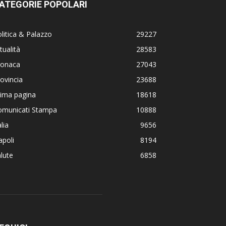
ATEGORIE POPOLARI
litica & Palazzo
29227
tualità
28583
ronaca
27043
ovincia
23688
rima pagina
18618
omunicati Stampa
10888
alia
9656
poli
8194
lute
6858