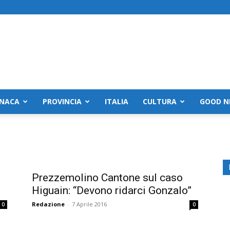
NACA
PROVINCIA
ITALIA
CULTURA
GOOD N
Prezzemolino Cantone sul caso
Higuain: “Devono ridarci Gonzalo”
Redazione
-
7 Aprile 2016
0
0