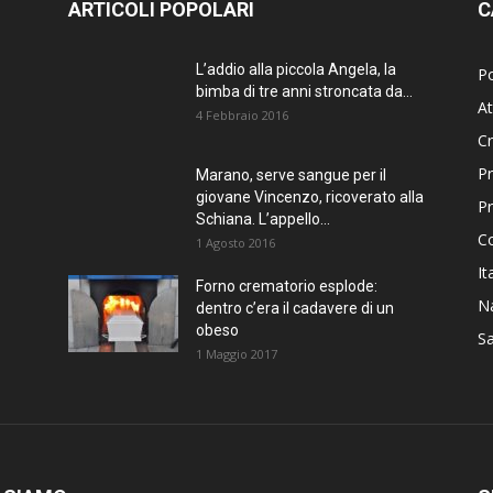
ARTICOLI POPOLARI
C
L’addio alla piccola Angela, la
Po
bimba di tre anni stroncata da...
At
4 Febbraio 2016
C
Pr
Marano, serve sangue per il
giovane Vincenzo, ricoverato alla
P
Schiana. L’appello...
C
1 Agosto 2016
It
Forno crematorio esplode:
Na
dentro c’era il cadavere di un
obeso
Sa
1 Maggio 2017