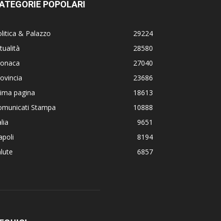
ATEGORIE POPOLARI
litica & Palazzo
29224
tualità
28580
ronaca
27040
ovincia
23686
rima pagina
18613
omunicati Stampa
10888
alia
9651
poli
8194
lute
6857