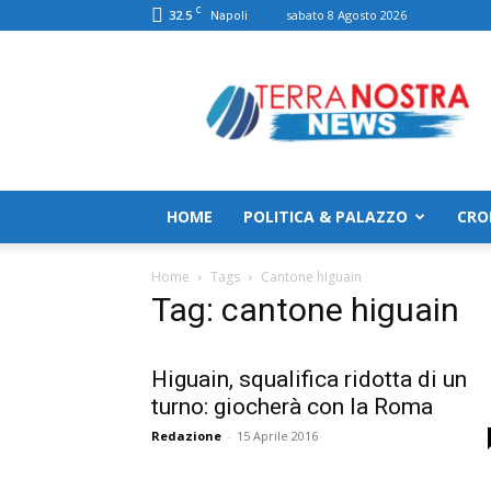
C
32.5
sabato 8 Agosto 2026
Napoli
TerranostraNews
HOME
POLITICA & PALAZZO
CRO
Home
Tags
Cantone higuain
Tag: cantone higuain
Higuain, squalifica ridotta di un
turno: giocherà con la Roma
Redazione
-
15 Aprile 2016