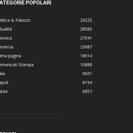
ATEGORIE POPOLARI
litica & Palazzo
29225
tualità
28580
ronaca
27041
ovincia
23687
rima pagina
18614
omunicati Stampa
10888
alia
9651
poli
8194
lute
6857