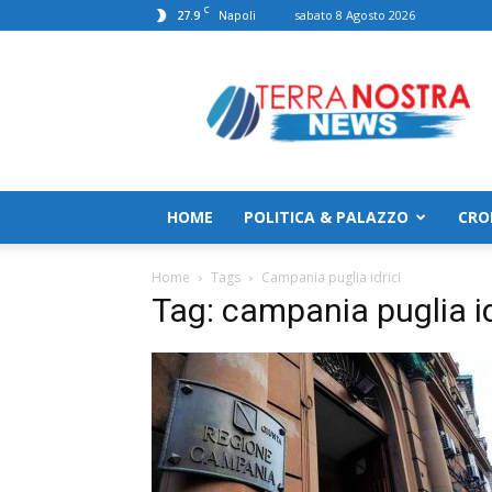
C
27.9
sabato 8 Agosto 2026
Napoli
TerranostraNews
HOME
POLITICA & PALAZZO
CRO
Home
Tags
Campania puglia idrici
Tag: campania puglia id