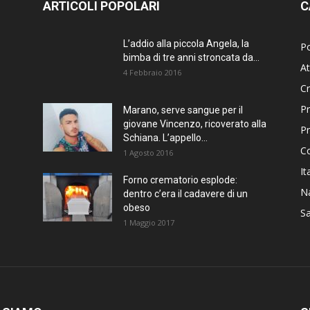
ARTICOLI POPOLARI
C
L’addio alla piccola Angela, la
Po
bimba di tre anni stroncata da...
At
4 Febbraio 2016
C
Pr
Marano, serve sangue per il
giovane Vincenzo, ricoverato alla
P
Schiana. L’appello...
C
1 Agosto 2016
It
Forno crematorio esplode:
Na
dentro c’era il cadavere di un
obeso
Sa
1 Maggio 2017