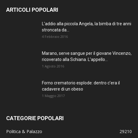
ARTICOLI POPOLARI
L’addio alla piccola Angela, la bimba di tre anni
stroncata da...
4 Febbraio 2016
Marano, serve sangue per il giovane Vincenzo,
ricoverato alla Schiana. L’appello...
1 Agosto 2016
Forno crematorio esplode: dentro c’era il
cadavere di un obeso
1 Maggio 2017
CATEGORIE POPOLARI
Politica & Palazzo
29210