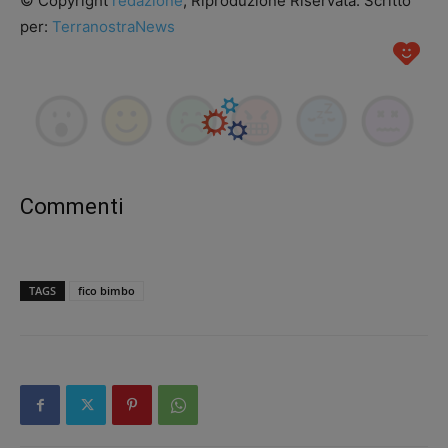
© Copyright
redazione
, Riproduzione Riservata. Scritto
per:
TerranostraNews
Commenti
TAGS
fico bimbo