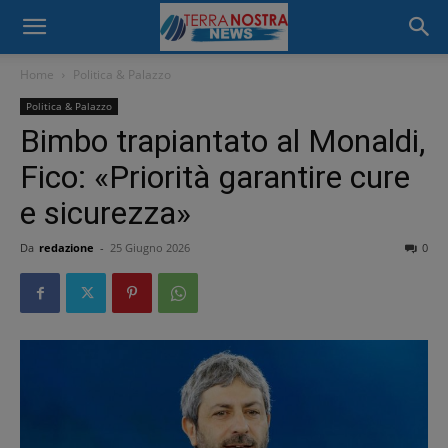
Home
Politica & Palazzo
Politica & Palazzo
Bimbo trapiantato al Monaldi,
Fico: «Priorità garantire cure
e sicurezza»
Da
redazione
-
25 Giugno 2026
0