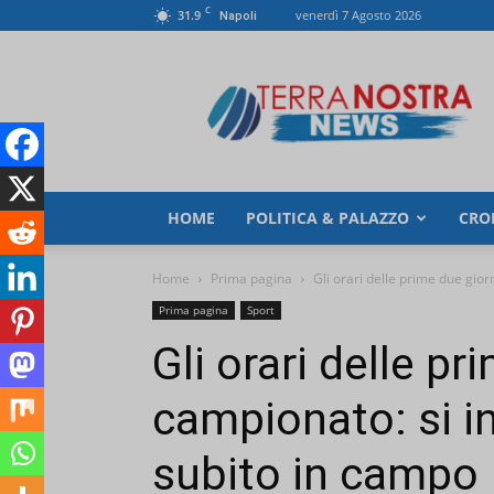
C
31.9
venerdì 7 Agosto 2026
Napoli
TerranostraNews
HOME
POLITICA & PALAZZO
CRO
Home
Prima pagina
Gli orari delle prime due giorn
Prima pagina
Sport
Gli orari delle pr
campionato: si in
subito in campo 