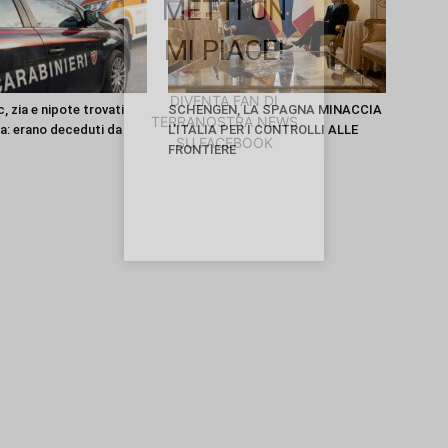
METTI UN
MI PIACE!
DIVENTA FAN DI
, zia e nipote trovati
SCHENGEN, LA SPAGNA MINACCIA
TERRANOSTRA NEWS
sa: erano deceduti da
L’ITALIA PER I CONTROLLI ALLE
SU FACEBOOK
FRONTIERE