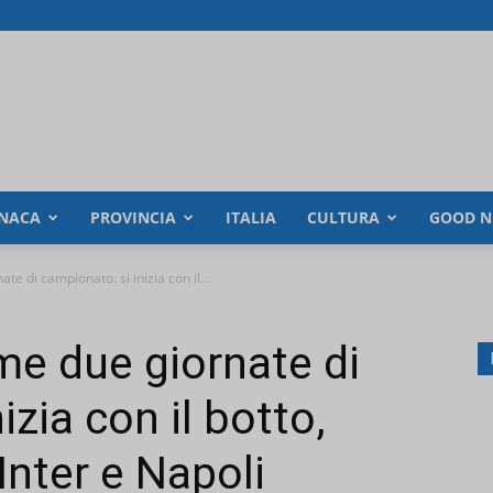
NACA
PROVINCIA
ITALIA
CULTURA
GOOD N
ate di campionato: si inizia con il...
ime due giornate di
izia con il botto,
Inter e Napoli