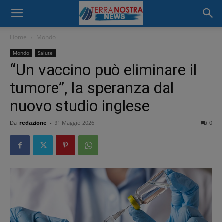
Home
Mondo
Mondo
Salute
“Un vaccino può eliminare il
tumore”, la speranza dal
nuovo studio inglese
Da
redazione
-
31 Maggio 2026
0