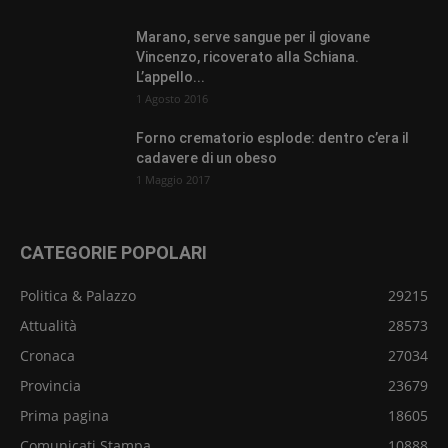
Marano, serve sangue per il giovane
Vincenzo, ricoverato alla Schiana.
L’appello...
1 Agosto 2016
Forno crematorio esplode: dentro c’era il
cadavere di un obeso
1 Maggio 2017
CATEGORIE POPOLARI
Politica & Palazzo
29215
Attualità
28573
Cronaca
27034
Provincia
23679
Prima pagina
18605
Comunicati Stampa
10888