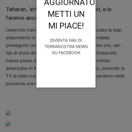
AGGIORNATO.
Teheran, ‘attaccate basi Usa in Kuwait, e lo
METTI UN
faremo ancora’
MI PIACE!
L’esercito iraniano ha dichiarato di aver attaccato le basi
statunitensi in Kuwait e ha promesso che avrebbe
DIVENTA FAN DI
proseguito con ulteriori attacchi. «Nelle ultime ore, vari
TERRANOSTRA NEWS
tipi di droni distruttivi delle forze di terra dell’esercito
SU FACEBOOK
hanno preso di mira in gran numero le basi militari
americane in Kuwait», ha dichiarato l’esercito, secondo la
TV di stato iraniana. «Questi attacchi continueranno nelle
prossime ore».