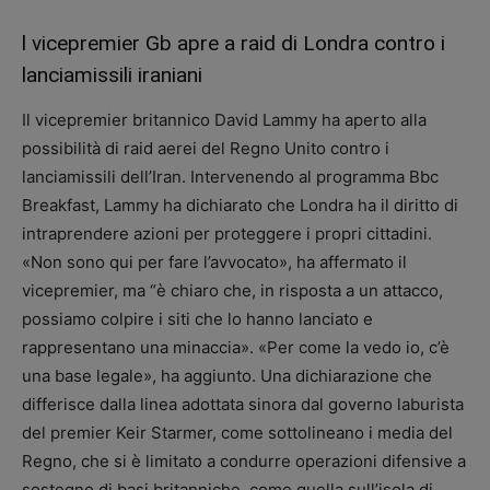
l vicepremier Gb apre a raid di Londra contro i
lanciamissili iraniani
Il vicepremier britannico David Lammy ha aperto alla
possibilità di raid aerei del Regno Unito contro i
lanciamissili dell’Iran. Intervenendo al programma Bbc
Breakfast, Lammy ha dichiarato che Londra ha il diritto di
intraprendere azioni per proteggere i propri cittadini.
«Non sono qui per fare l’avvocato», ha affermato il
vicepremier, ma “è chiaro che, in risposta a un attacco,
possiamo colpire i siti che lo hanno lanciato e
rappresentano una minaccia». «Per come la vedo io, c’è
una base legale», ha aggiunto. Una dichiarazione che
differisce dalla linea adottata sinora dal governo laburista
del premier Keir Starmer, come sottolineano i media del
Regno, che si è limitato a condurre operazioni difensive a
sostegno di basi britanniche, come quella sull’isola di