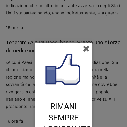
indicazione che un altro importante avversario degli Stati
Uniti sta partecipando, anche indirettamente, alla guerra.
16 ore fa
Teheran: «Alcuni Paesi hanno avviato uno sforzo
di mediazione»
«Alcuni Paesi hanno avviato iniziative di mediazione. Sia
chiaro: siamo impegnati per una pace duratura nella
regione ma non esitiamo a difendere la dignità e la
sovranità della nostra nazione. La mediazione dovrebbe
rivolgersi a coloro che hanno sottovalutato il popolo
iraniano e innescato questo conflitto». Lo scrive su X il
RIMANI
presidente iraniano Masoud Pezeshkian.
SEMPRE
16 ore fa