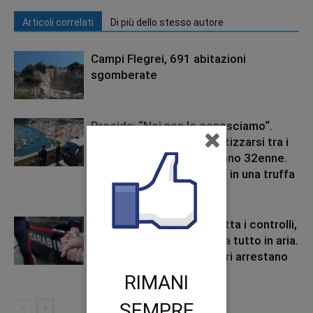
Articoli correlati
Di più dello stesso autore
Campi Flegrei, 691 abitazioni
sgomberate
Procida: “Noi non lo conosciamo“.
Truffatore tenta di mimetizzarsi tra i
turisti. Carabinieri arrestano 32enne.
L’uomo è coinvolto anche in una truffa
avvenuta il...
Secondigliano: Non accetta i controlli,
affronta gli agenti e getta tutto in aria.
I video sul web. Carabinieri arrestano
62enne
RIMANI
SEMPRE