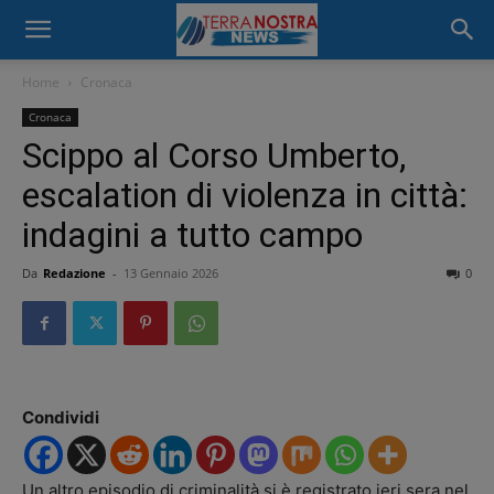
Home
Cronaca
Cronaca
Scippo al Corso Umberto,
escalation di violenza in città:
indagini a tutto campo
Da
Redazione
-
13 Gennaio 2026
0
Condividi
Un altro episodio di criminalità si è registrato ieri sera nel