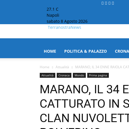
27.1
C
Napoli
sabato 8 Agosto 2026
TerranostraNews
HOME
POLITICA & PALAZZO
CRON
Home
Attualità
MARANO, IL 34 ENNE RAIOLA CATT
Attualità
Cronaca
Mondo
Prima pagina
MARANO, IL 34 
CATTURATO IN S
CLAN NUVOLET